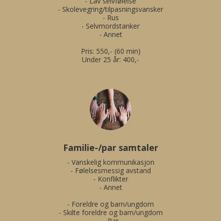
- Lav selvfølelse

- Skolevegring/tilpasningsvansker

- Rus

- Selvmordstanker

- Annet

Pris: 550,- (60 min)

Under 25 år: 400,-
Familie-/par samtaler
- Vanskelig kommunikasjon

- Følelsesmessig avstand

- Konflikter

- Annet

- Foreldre og barn/ungdom

- Skilte foreldre og barn/ungdom

- Par
