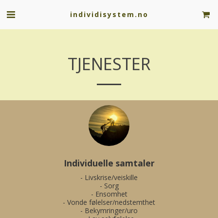
individisystem.no
TJENESTER
Individuelle samtaler
- Livskrise/veiskille

- Sorg

- Ensomhet

- Vonde følelser/nedstemthet

- Bekymringer/uro
